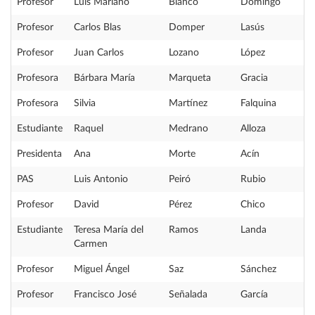
Profesor
Luis Mariano
Blanco
Domingo
Profesor
Carlos Blas
Domper
Lasús
Profesor
Juan Carlos
Lozano
López
Profesora
Bárbara María
Marqueta
Gracia
Profesora
Silvia
Martínez
Falquina
Estudiante
Raquel
Medrano
Alloza
Presidenta
Ana
Morte
Acín
PAS
Luis Antonio
Peiró
Rubio
Profesor
David
Pérez
Chico
Estudiante
Teresa María del
Ramos
Landa
Carmen
Profesor
Miguel Ángel
Saz
Sánchez
Profesor
Francisco José
Señalada
García