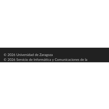
© 2026 Universidad de Zaragoza
© 2026 Servicio de Informática y Comunicaciones de la
Universidad de Zaragoza (
SICUZ
)
Universidad de Zaragoza
C/ Pedro Cerbuna, 12
ES-50009 Zaragoza
España / Spain
Tel: +34 976761000
ciu@unizar.es
Q-5018001-G