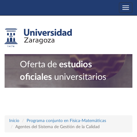
Togg
navi
Oferta de
estudios
oficiales
universitarios
Inicio
Programa conjunto en Física-Matemáticas
Agentes del Sistema de Gestión de la Calidad