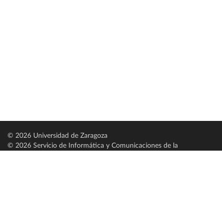
© 2026 Universidad de Zaragoza
© 2026 Servicio de Informática y Comunicaciones de la
Universidad de Zaragoza (
SICUZ
)
Universidad de Zaragoza
C/ Pedro Cerbuna, 12
ES-50009 Zaragoza
España / Spain
Tel: +34 976761000
ciu@unizar.es