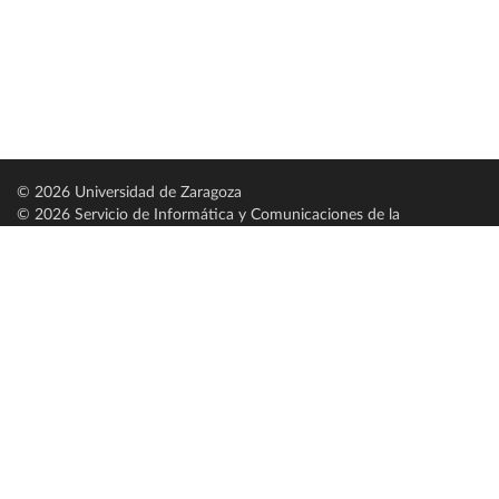
© 2026 Universidad de Zaragoza
© 2026 Servicio de Informática y Comunicaciones de la
Universidad de Zaragoza (
SICUZ
)
Universidad de Zaragoza
C/ Pedro Cerbuna, 12
ES-50009 Zaragoza
España / Spain
Tel: +34 976761000
ciu@unizar.es
Q-5018001-G
Servido por nodo: estudios