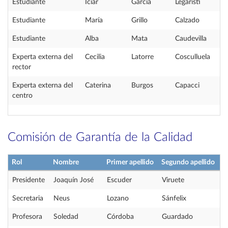
Estudiante
Iciar
García
Legaristi
Estudiante
María
Grillo
Calzado
Estudiante
Alba
Mata
Caudevilla
Experta externa del
Cecilia
Latorre
Cosculluela
rector
Experta externa del
Caterina
Burgos
Capacci
centro
Comisión de Garantía de la Calidad
Rol
Nombre
Primer apellido
Segundo apellido
Presidente
Joaquín José
Escuder
Viruete
Secretaria
Neus
Lozano
Sánfelix
Profesora
Soledad
Córdoba
Guardado