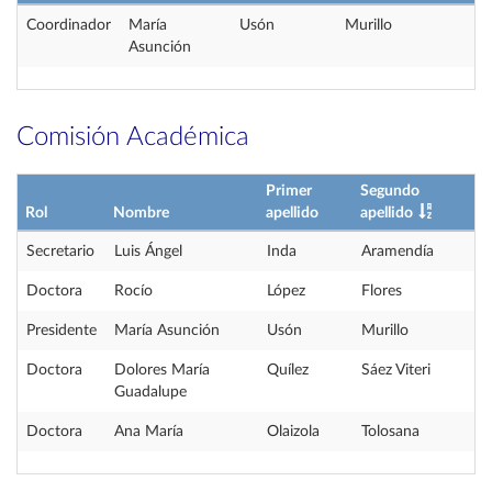
Coordinador
María
Usón
Murillo
Asunción
Comisión Académica
Primer
Segundo
Rol
Nombre
apellido
apellido
Secretario
Luis Ángel
Inda
Aramendía
Doctora
Rocío
López
Flores
Presidente
María Asunción
Usón
Murillo
Doctora
Dolores María
Quílez
Sáez Viteri
Guadalupe
Doctora
Ana María
Olaizola
Tolosana