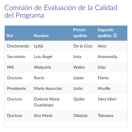
Comisión de Evaluación de la Calidad
del Programa
Primer
Segundo
Rol
Nombre
apellido
apellido
Doctorando
Lydia
De la Cruz
Amo
Secretario
Luis Ángel
Inda
Aramendía
PAS
Walquiria
Walón
Díaz
Doctora
Rocío
López
Flores
Presidente
María Asunción
Usón
Murillo
Doctora
Dolores María
Quílez
Sáez Viteri
Guadalupe
Doctora
Ana María
Olaizola
Tolosana