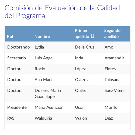
Comisión de Evaluación de la Calidad
del Programa
Primer
Segundo
Rol
Nombre
apellido
apellido
Doctorando
Lydia
De la Cruz
Amo
Secretario
Luis Ángel
Inda
Aramendía
Doctora
Rocío
López
Flores
Doctora
Ana María
Olaizola
Tolosana
Doctora
Dolores María
Quílez
Sáez Viteri
Guadalupe
Presidente
María Asunción
Usón
Murillo
PAS
Walquiria
Walón
Díaz