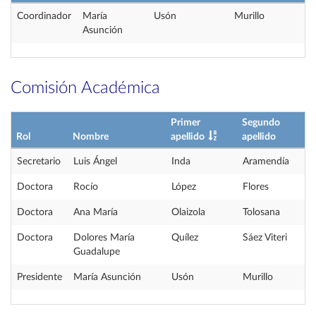
Coordinador
María
Usón
Murillo
Asunción
Comisión Académica
Primer
Segundo
Rol
Nombre
apellido
apellido
Secretario
Luis Ángel
Inda
Aramendía
Doctora
Rocío
López
Flores
Doctora
Ana María
Olaizola
Tolosana
Doctora
Dolores María
Quílez
Sáez Viteri
Guadalupe
Presidente
María Asunción
Usón
Murillo