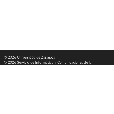
© 2026 Universidad de Zaragoza
© 2026 Servicio de Informática y Comunicaciones de la
Universidad de Zaragoza (
SICUZ
)
Universidad de Zaragoza
C/ Pedro Cerbuna, 12
ES-50009 Zaragoza
España / Spain
Tel: +34 976761000
ciu@unizar.es
Q-5018001-G