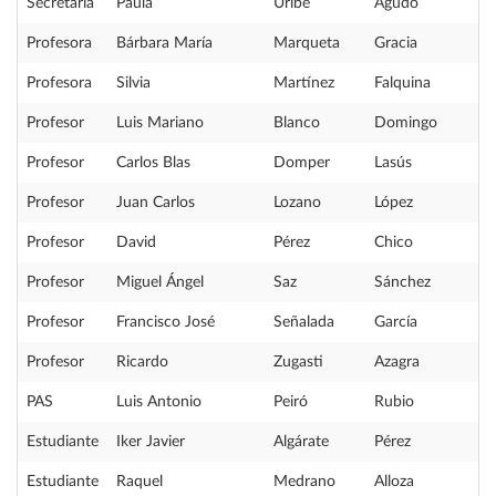
Secretaria
Paula
Uribe
Agudo
Profesora
Bárbara María
Marqueta
Gracia
Profesora
Silvia
Martínez
Falquina
Profesor
Luis Mariano
Blanco
Domingo
Profesor
Carlos Blas
Domper
Lasús
Profesor
Juan Carlos
Lozano
López
Profesor
David
Pérez
Chico
Profesor
Miguel Ángel
Saz
Sánchez
Profesor
Francisco José
Señalada
García
Profesor
Ricardo
Zugasti
Azagra
PAS
Luis Antonio
Peiró
Rubio
Estudiante
Iker Javier
Algárate
Pérez
Estudiante
Raquel
Medrano
Alloza