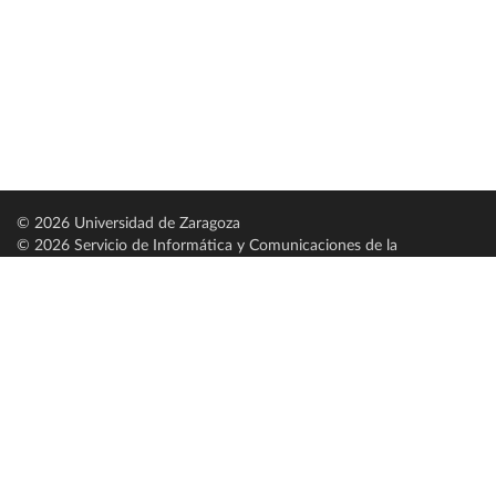
© 2026 Universidad de Zaragoza
© 2026 Servicio de Informática y Comunicaciones de la
Universidad de Zaragoza (
SICUZ
)
Universidad de Zaragoza
C/ Pedro Cerbuna, 12
ES-50009 Zaragoza
España / Spain
Tel: +34 976761000
ciu@unizar.es
Q-5018001-G