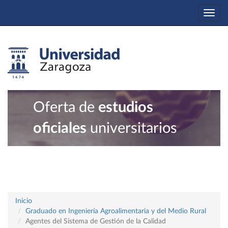
Togg
navi
Oferta de
estudios
oficiales
universitarios
Inicio
Graduado en Ingeniería Agroalimentaria y del Medio Rural
Agentes del Sistema de Gestión de la Calidad