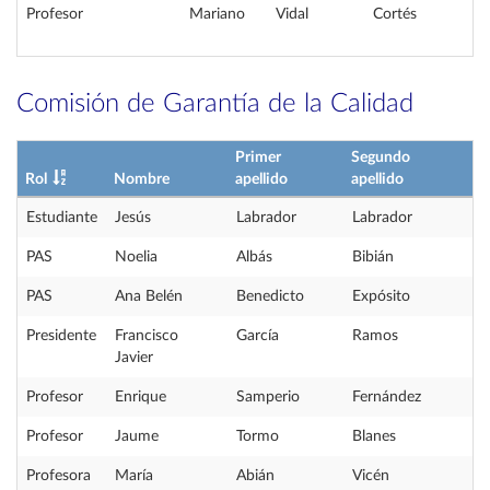
Profesor
Mariano
Vidal
Cortés
Comisión de Garantía de la Calidad
Primer
Segundo
Rol
Nombre
apellido
apellido
Estudiante
Jesús
Labrador
Labrador
PAS
Noelia
Albás
Bibián
PAS
Ana Belén
Benedicto
Expósito
Presidente
Francisco
García
Ramos
Javier
Profesor
Enrique
Samperio
Fernández
Profesor
Jaume
Tormo
Blanes
Profesora
María
Abián
Vicén