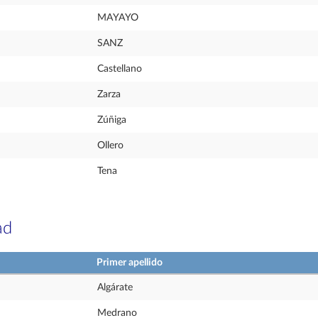
MAYAYO
SANZ
Castellano
Zarza
Zúñiga
Ollero
Tena
ad
Primer apellido
Algárate
Medrano