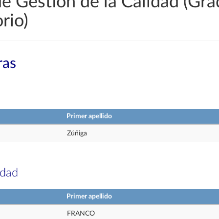
e Gestión de la Calidad (Gr
rio)
ras
Primer apellido
Zúñiga
idad
Primer apellido
FRANCO