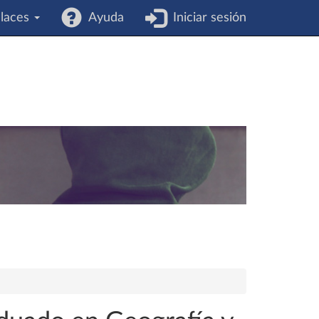
laces
Ayuda
Iniciar sesión