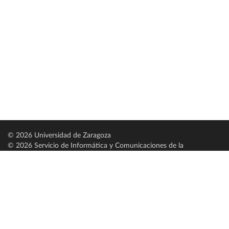
© 2026 Universidad de Zaragoza
© 2026 Servicio de Informática y Comunicaciones de la
Universidad de Zaragoza (
SICUZ
)
Universidad de Zaragoza
C/ Pedro Cerbuna, 12
ES-50009 Zaragoza
España / Spain
Tel: +34 976761000
ciu@unizar.es
Q-5018001-G