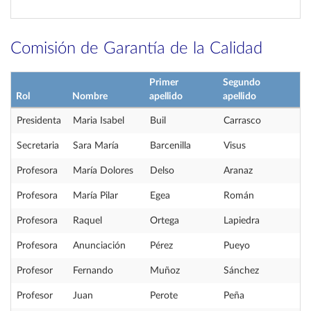
Comisión de Garantía de la Calidad
Primer
Segundo
Rol
Nombre
apellido
apellido
Presidenta
Maria Isabel
Buil
Carrasco
Secretaria
Sara María
Barcenilla
Visus
Profesora
María Dolores
Delso
Aranaz
Profesora
María Pilar
Egea
Román
Profesora
Raquel
Ortega
Lapiedra
Profesora
Anunciación
Pérez
Pueyo
Profesor
Fernando
Muñoz
Sánchez
Profesor
Juan
Perote
Peña