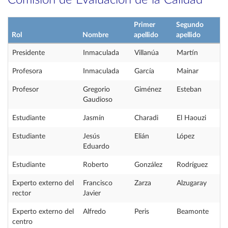
Comisión de Evaluación de la Calidad
Primer
Segundo
Rol
Nombre
apellido
apellido
Presidente
Inmaculada
Villanúa
Martín
Profesora
Inmaculada
García
Mainar
Profesor
Gregorio
Giménez
Esteban
Gaudioso
Estudiante
Jasmín
Charadi
El Haouzi
Estudiante
Jesús
Elián
López
Eduardo
Estudiante
Roberto
González
Rodríguez
Experto externo del
Francisco
Zarza
Alzugaray
rector
Javier
Experto externo del
Alfredo
Peris
Beamonte
centro