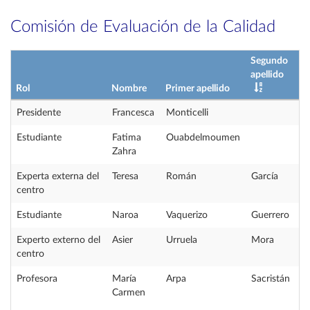
Comisión de Evaluación de la Calidad
Segundo
apellido
Rol
Nombre
Primer apellido
Presidente
Francesca
Monticelli
Estudiante
Fatima
Ouabdelmoumen
Zahra
Experta externa del
Teresa
Román
García
centro
Estudiante
Naroa
Vaquerizo
Guerrero
Experto externo del
Asier
Urruela
Mora
centro
Profesora
María
Arpa
Sacristán
Carmen