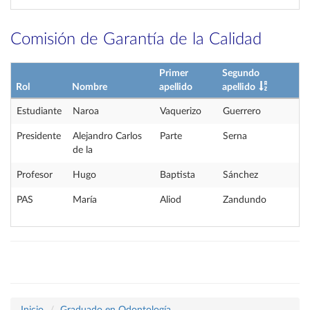
Comisión de Garantía de la Calidad
Primer
Segundo
Rol
Nombre
apellido
apellido
Estudiante
Naroa
Vaquerizo
Guerrero
Presidente
Alejandro Carlos
Parte
Serna
de la
Profesor
Hugo
Baptista
Sánchez
PAS
María
Aliod
Zandundo