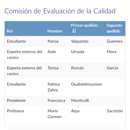
Comisión de Evaluación de la Calidad
Primer apellido
Segundo
Rol
Nombre
apellido
Estudiante
Naroa
Vaquerizo
Guerrero
Experto externo del
Asier
Urruela
Mora
centro
Experta externa del
Teresa
Román
García
centro
Estudiante
Fatima
Ouabdelmoumen
Zahra
Presidente
Francesca
Monticelli
Profesora
María
Arpa
Sacristán
Carmen