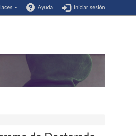
laces
Ayuda
Iniciar sesión