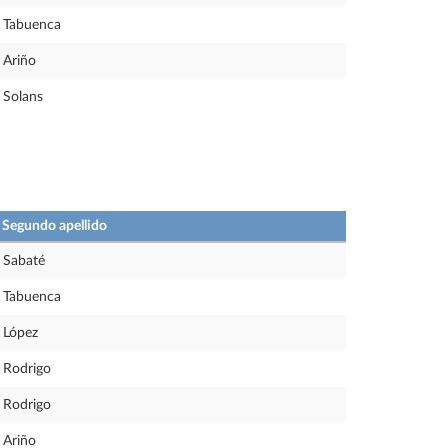
Tabuenca
Ariño
Solans
Segundo apellido
Sabaté
Tabuenca
López
Rodrigo
Rodrigo
Ariño