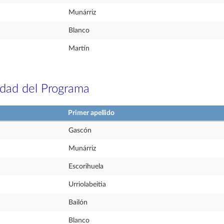
Munárriz
Blanco
Martín
idad del Programa
Primer apellido
Gascón
Munárriz
Escorihuela
Urriolabeitia
Bailón
Blanco