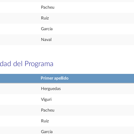
Pacheu
Ruiz
García
Naval
idad del Programa
Primer apellido
Herguedas
Viguri
Pacheu
Ruiz
García