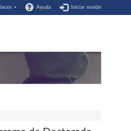
laces
Ayuda
Iniciar sesión