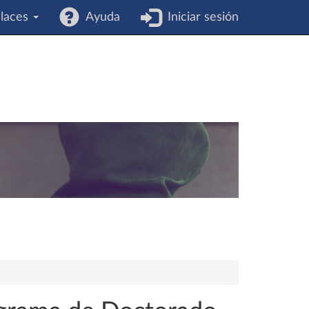
laces
Ayuda
Iniciar sesión