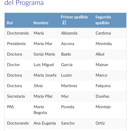
del Programa
Primer apellido
Segundo
Rol
Nombre
apellido
Doctorando
María
Abizanda
Cardona
Presidente
María Mar
Azcona
Montoliu
Doctora
Sonia María
Baelo
Allué
Doctor
Luis Miguel
García
Mainar
Doctora
María Josefa
Luzón
Marco
Doctora
Silvia
Martínez
Falquina
Secretaria
María Pilar
Mur
Dueñas
PAS
María
Poveda
Montejo
Begoña
Doctorando
Ana Eugenia
Sancho
Ortiz