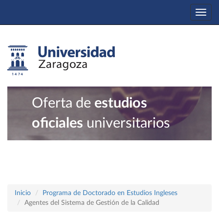
Togg
navi
Oferta de
estudios
oficiales
universitarios
Inicio
Programa de Doctorado en Estudios Ingleses
Agentes del Sistema de Gestión de la Calidad