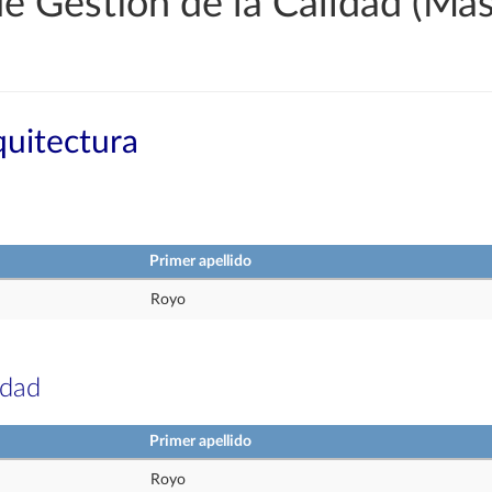
e Gestión de la Calidad (Más
quitectura
Primer apellido
Royo
idad
Primer apellido
Royo