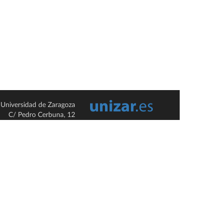
Universidad de Zaragoza
C/ Pedro Cerbuna, 12
ES-50009 Zaragoza
España / Spain
Tel: +34 976761000
ciu@unizar.es
Q-5018001-G
so legal
|
Condiciones generales de uso
|
Política de privacidad