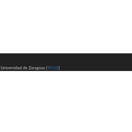
Universidad de Zaragoza (
SICUZ
)
Avi