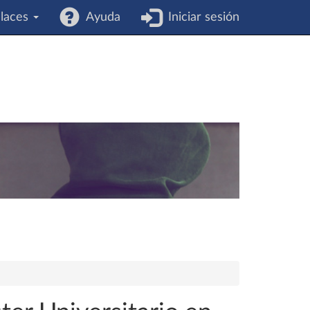
laces
Ayuda
Iniciar sesión