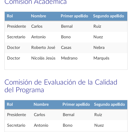
Comisión Académica
Rol
Nombre
Primer apellido
Segundo apellido
Presidente
Carlos
Bernal
Ruiz
Secretario
Antonio
Bono
Nuez
Doctor
Roberto José
Casas
Nebra
Doctor
Nicolás Jesús
Medrano
Marqués
Comisión de Evaluación de la Calidad
del Programa
Rol
Nombre
Primer apellido
Segundo apellido
Presidente
Carlos
Bernal
Ruiz
Secretario
Antonio
Bono
Nuez