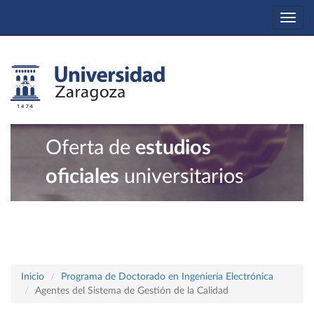
Togg
navi
Oferta de
estudios
oficiales
universitarios
Inicio
Programa de Doctorado en Ingeniería Electrónica
Agentes del Sistema de Gestión de la Calidad