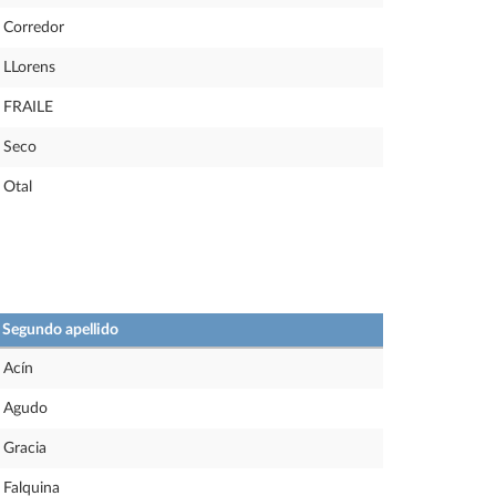
Corredor
LLorens
FRAILE
Seco
Otal
Segundo apellido
Acín
Agudo
Gracia
Falquina