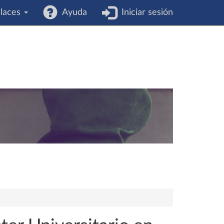
laces
Ayuda
Iniciar sesión