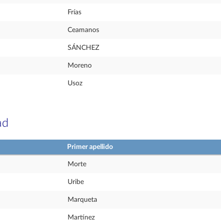
Frías
Ceamanos
SÁNCHEZ
Moreno
Usoz
ad
Primer apellido
Morte
Uribe
Marqueta
Martínez