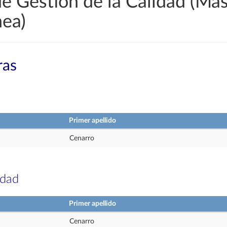
e Gestión de la Calidad (Más
ea)
ras
Primer apellido
Cenarro
idad
Primer apellido
Cenarro