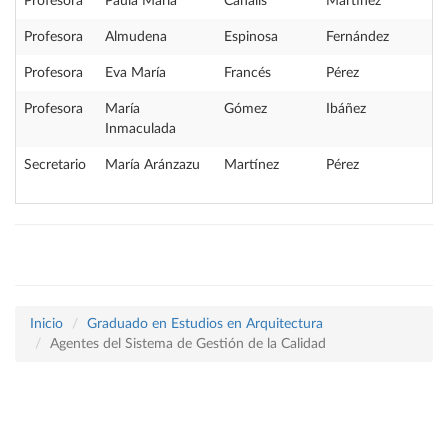
Profesora
Paula María
Canalís
Martínez
Profesora
Almudena
Espinosa
Fernández
Profesora
Eva María
Francés
Pérez
Profesora
María
Gómez
Ibáñez
Inmaculada
Secretario
María Aránzazu
Martínez
Pérez
Inicio
Graduado en Estudios en Arquitectura
Agentes del Sistema de Gestión de la Calidad