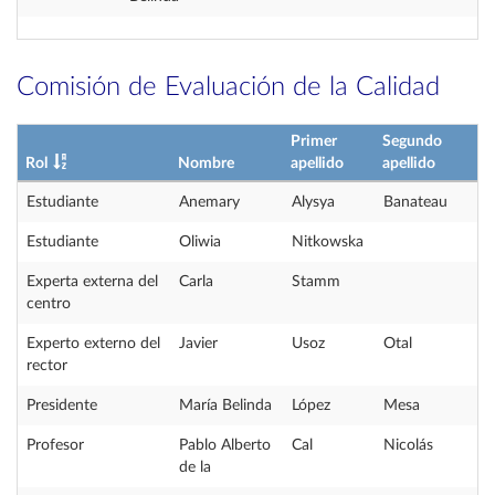
Comisión de Evaluación de la Calidad
Primer
Segundo
Rol
Nombre
apellido
apellido
Estudiante
Anemary
Alysya
Banateau
Estudiante
Oliwia
Nitkowska
Experta externa del
Carla
Stamm
centro
Experto externo del
Javier
Usoz
Otal
rector
Presidente
María Belinda
López
Mesa
Profesor
Pablo Alberto
Cal
Nicolás
de la