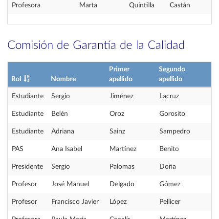
Profesora
Marta
Quintilla
Castán
Comisión de Garantía de la Calidad
Primer
Segundo
Rol
Nombre
apellido
apellido
Estudiante
Sergio
Jiménez
Lacruz
Estudiante
Belén
Oroz
Gorosito
Estudiante
Adriana
Sainz
Sampedro
PAS
Ana Isabel
Martínez
Benito
Presidente
Sergio
Palomas
Doña
Profesor
José Manuel
Delgado
Gómez
Profesor
Francisco Javier
López
Pellicer