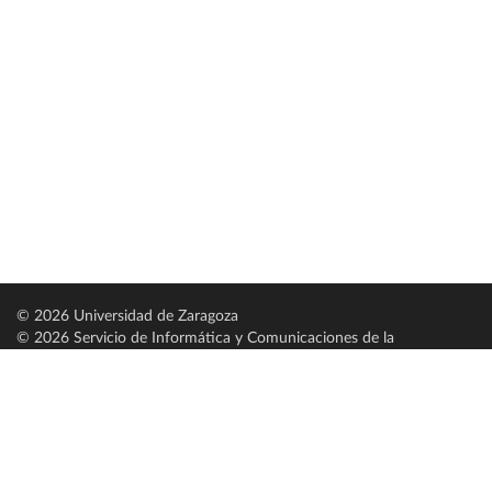
© 2026 Universidad de Zaragoza
© 2026 Servicio de Informática y Comunicaciones de la
Universidad de Zaragoza (
SICUZ
)
Universidad de Zaragoza
C/ Pedro Cerbuna, 12
ES-50009 Zaragoza
España / Spain
Tel: +34 976761000