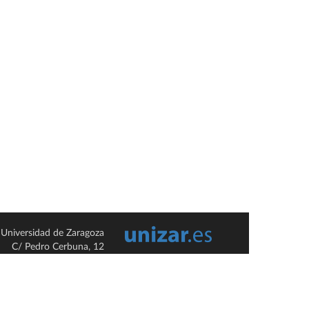
Universidad de Zaragoza
C/ Pedro Cerbuna, 12
ES-50009 Zaragoza
España / Spain
Tel: +34 976761000
ciu@unizar.es