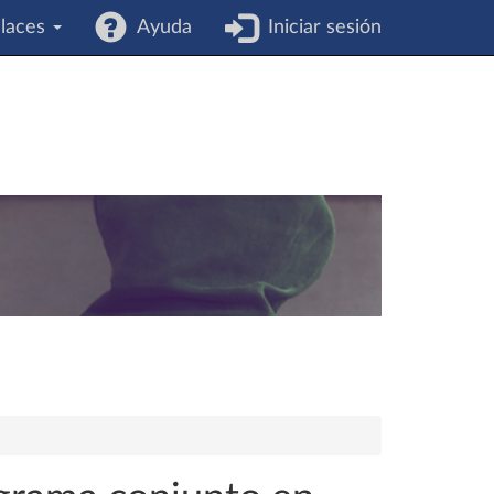
laces
Ayuda
Iniciar sesión