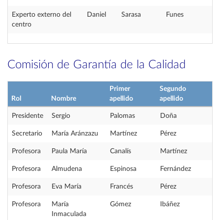
Experto externo del
Daniel
Sarasa
Funes
centro
Comisión de Garantía de la Calidad
Primer
Segundo
Rol
Nombre
apellido
apellido
Presidente
Sergio
Palomas
Doña
Secretario
María Aránzazu
Martínez
Pérez
Profesora
Paula María
Canalís
Martínez
Profesora
Almudena
Espinosa
Fernández
Profesora
Eva María
Francés
Pérez
Profesora
María
Gómez
Ibáñez
Inmaculada