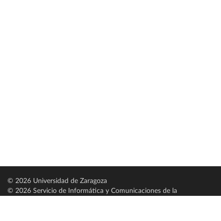
© 2026 Universidad de Zaragoza
© 2026 Servicio de Informática y Comunicaciones de la
Universidad de Zaragoza (
SICUZ
)
Universidad de Zaragoza
C/ Pedro Cerbuna, 12