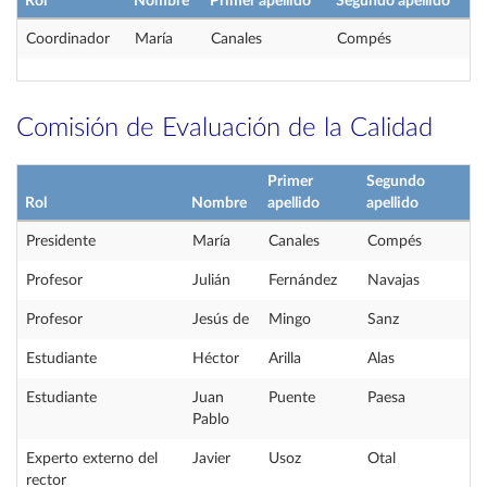
Rol
Nombre
Primer apellido
Segundo apellido
Coordinador
María
Canales
Compés
Comisión de Evaluación de la Calidad
Primer
Segundo
Rol
Nombre
apellido
apellido
Presidente
María
Canales
Compés
Profesor
Julián
Fernández
Navajas
Profesor
Jesús de
Mingo
Sanz
Estudiante
Héctor
Arilla
Alas
Estudiante
Juan
Puente
Paesa
Pablo
Experto externo del
Javier
Usoz
Otal
rector