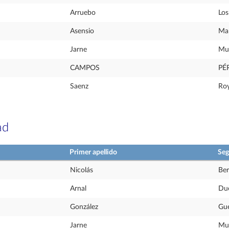
Arruebo
Los
Asensio
Mar
Jarne
Mu
CAMPOS
PÉ
Saenz
Ro
ad
Primer apellido
Seg
Nicolás
Be
Arnal
Du
González
Gue
Jarne
Mu