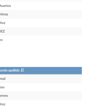
huertos
tínez
ñoz
REZ
yo
undo apellido
rnad
eso
rrero
ñoz