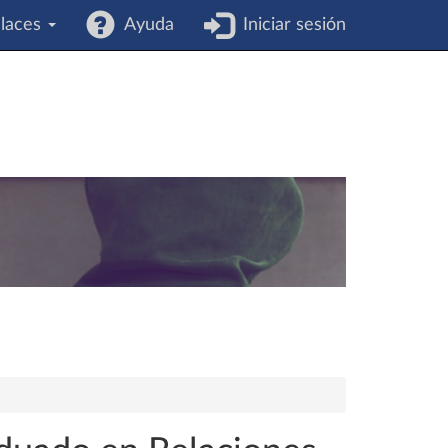
laces
Ayuda
Iniciar sesión