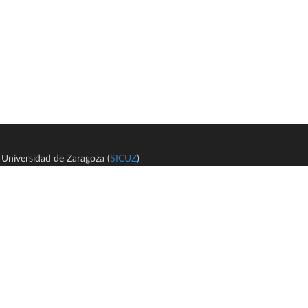
Universidad de Zaragoza (
SICUZ
)
Avi