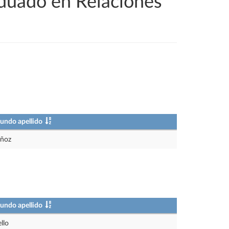
aduado en Relaciones
undo apellido
ñoz
undo apellido
llo