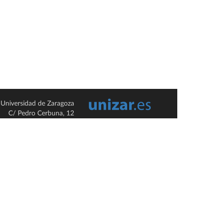
Universidad de Zaragoza
C/ Pedro Cerbuna, 12
ES-50009 Zaragoza
España / Spain
Tel: +34 976761000
ciu@unizar.es
Q-5018001-G
so legal
|
Condiciones generales de uso
|
Política de privacidad