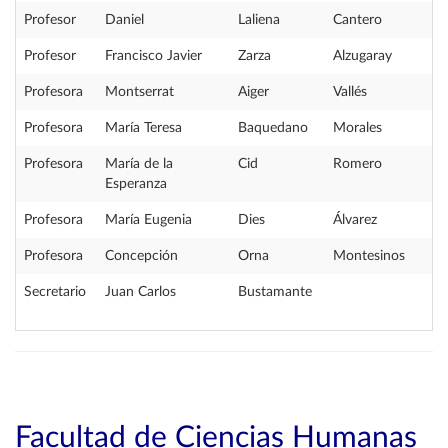
Profesor
Daniel
Laliena
Cantero
Profesor
Francisco Javier
Zarza
Alzugaray
Profesora
Montserrat
Aiger
Vallés
Profesora
María Teresa
Baquedano
Morales
Profesora
María de la
Cid
Romero
Esperanza
Profesora
María Eugenia
Dies
Álvarez
Profesora
Concepción
Orna
Montesinos
Secretario
Juan Carlos
Bustamante
Facultad de Ciencias Humanas