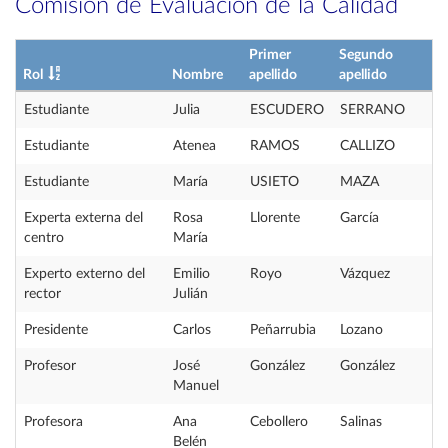
Comisión de Evaluación de la Calidad
Primer
Segundo
Rol
Nombre
apellido
apellido
Estudiante
Julia
ESCUDERO
SERRANO
Estudiante
Atenea
RAMOS
CALLIZO
Estudiante
María
USIETO
MAZA
Experta externa del
Rosa
Llorente
García
centro
María
Experto externo del
Emilio
Royo
Vázquez
rector
Julián
Presidente
Carlos
Peñarrubia
Lozano
Profesor
José
González
González
Manuel
Profesora
Ana
Cebollero
Salinas
Belén