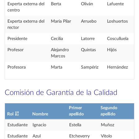
Experta externa del
Berta
Oliván
Lafuente
centro
Experta externa del
María Pilar
Arruebo
Loshuertos
rector
Presidente
Cecilia
Latorre
Cosculluela
Profesor
Alejandro
Quintas
Hijós
Marcos
Profesora
Marta
Sampériz
Hernández
Comisión de Garantía de la Calidad
Primer
Segundo
Rol
Nombre
apellido
apellido
Estudiante
Ignacio
Estella
Muñoz
Estudiante
Azul
Etcheverry
Vitolo