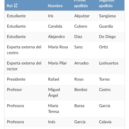
Primer
Segundo
Rol
Nombre
apellido
apellido
Estudiante
Iris
Alquézar
Sangüesa
Estudiante
Candela
Cubero
Guardia
Estudiante
Alejandro
Díaz
De Diego
Experta externa del
María Rosa
Sanz
Ortiz
centro
Experta externa del
María Pilar
Arruebo
Loshuertos
rector
Presidente
Rafael
Royo
Torres
Profesor
Miguel
Benítez
Castro
Ángel
Profesora
María
Barea
García
Teresa
Profesora
Inés
García
Calavia