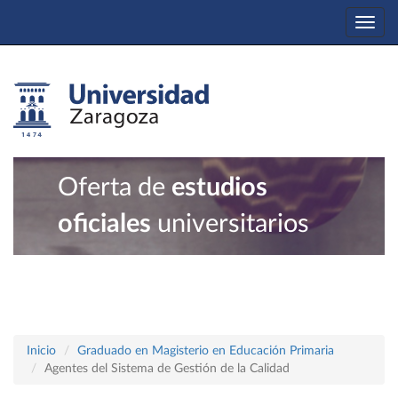
Togg
navi
Oferta de
estudios
oficiales
universitarios
Inicio
Graduado en Magisterio en Educación Primaria
Agentes del Sistema de Gestión de la Calidad