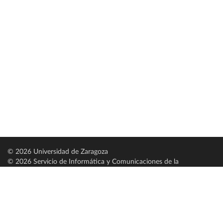
© 2026 Universidad de Zaragoza
© 2026 Servicio de Informática y Comunicaciones de la
Universidad de Zaragoza (
SICUZ
)
Universidad de Zaragoza
C/ Pedro Cerbuna, 12
ES-50009 Zaragoza
España / Spain
Tel: +34 976761000