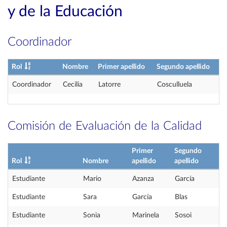
y de la Educación
Coordinador
Rol
Nombre
Primer apellido
Segundo apellido
Coordinador
Cecilia
Latorre
Cosculluela
Comisión de Evaluación de la Calidad
Primer
Segundo
Rol
Nombre
apellido
apellido
Estudiante
Mario
Azanza
García
Estudiante
Sara
García
Blas
Estudiante
Sonia
Marinela
Sosoi