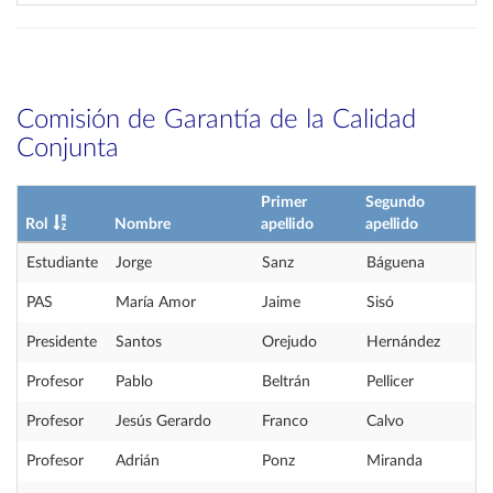
Comisión de Garantía de la Calidad
Conjunta
Primer
Segundo
Rol
Nombre
apellido
apellido
Estudiante
Jorge
Sanz
Báguena
PAS
María Amor
Jaime
Sisó
Presidente
Santos
Orejudo
Hernández
Profesor
Pablo
Beltrán
Pellicer
Profesor
Jesús Gerardo
Franco
Calvo
Profesor
Adrián
Ponz
Miranda