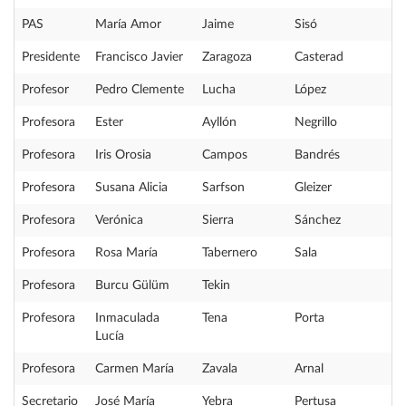
PAS
María Amor
Jaime
Sisó
Presidente
Francisco Javier
Zaragoza
Casterad
Profesor
Pedro Clemente
Lucha
López
Profesora
Ester
Ayllón
Negrillo
Profesora
Iris Orosia
Campos
Bandrés
Profesora
Susana Alicia
Sarfson
Gleizer
Profesora
Verónica
Sierra
Sánchez
Profesora
Rosa María
Tabernero
Sala
Profesora
Burcu Gülüm
Tekin
Profesora
Inmaculada
Tena
Porta
Lucía
Profesora
Carmen María
Zavala
Arnal
Secretario
José María
Yebra
Pertusa