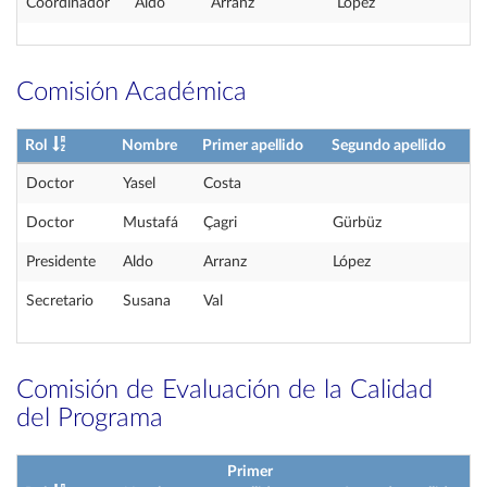
Coordinador
Aldo
Arranz
López
Comisión Académica
Rol
Nombre
Primer apellido
Segundo apellido
Doctor
Yasel
Costa
Doctor
Mustafá
Çagri
Gürbüz
Presidente
Aldo
Arranz
López
Secretario
Susana
Val
Comisión de Evaluación de la Calidad
del Programa
Primer