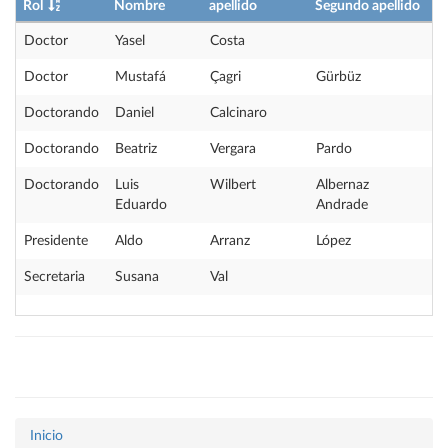
Rol
Nombre
apellido
Segundo apellido
Doctor
Yasel
Costa
Doctor
Mustafá
Çagri
Gürbüz
Doctorando
Daniel
Calcinaro
Doctorando
Beatriz
Vergara
Pardo
Doctorando
Luis
Wilbert
Albernaz
Eduardo
Andrade
Presidente
Aldo
Arranz
López
Secretaria
Susana
Val
Inicio