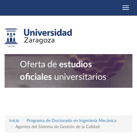
Togg
navi
Oferta de
estudios
oficiales
universitarios
Inicio
Programa de Doctorado en Ingeniería Mecánica
Agentes del Sistema de Gestión de la Calidad