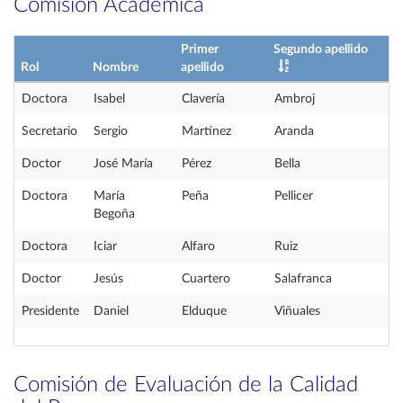
Comisión Académica
Primer
Segundo apellido
Rol
Nombre
apellido
Doctora
Isabel
Clavería
Ambroj
Secretario
Sergio
Martínez
Aranda
Doctor
José María
Pérez
Bella
Doctora
María
Peña
Pellicer
Begoña
Doctora
Iciar
Alfaro
Ruiz
Doctor
Jesús
Cuartero
Salafranca
Presidente
Daniel
Elduque
Viñuales
Comisión de Evaluación de la Calidad