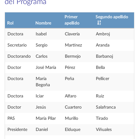
del Programa
Primer
Segundo apellido
Rol
Nombre
apellido
Doctora
Isabel
Clavería
Ambroj
Secretario
Sergio
Martínez
Aranda
Doctorando
Carlos
Bermejo
Barbanoj
Doctor
José María
Pérez
Bella
Doctora
María
Peña
Pellicer
Begoña
Doctora
Iciar
Alfaro
Ruiz
Doctor
Jesús
Cuartero
Salafranca
PAS
María Pilar
Murillo
Tirado
Presidente
Daniel
Elduque
Viñuales