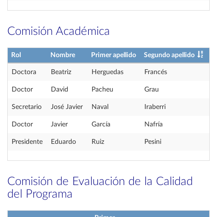
Comisión Académica
Rol
Nombre
Primer apellido
Segundo apellido
Doctora
Beatriz
Herguedas
Francés
Doctor
David
Pacheu
Grau
Secretario
José Javier
Naval
Iraberri
Doctor
Javier
García
Nafría
Presidente
Eduardo
Ruiz
Pesini
Comisión de Evaluación de la Calidad
del Programa