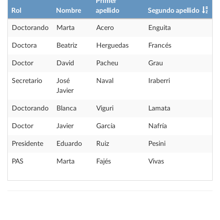
Primer
Rol
Nombre
apellido
Segundo apellido
Doctorando
Marta
Acero
Enguita
Doctora
Beatriz
Herguedas
Francés
Doctor
David
Pacheu
Grau
Secretario
José
Naval
Iraberri
Javier
Doctorando
Blanca
Viguri
Lamata
Doctor
Javier
García
Nafría
Presidente
Eduardo
Ruiz
Pesini
PAS
Marta
Fajés
Vivas