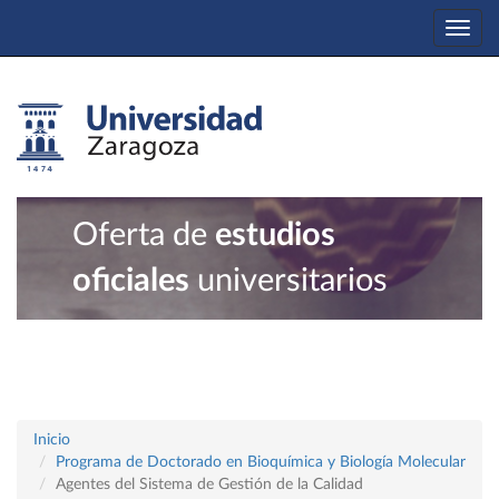
Togg
navi
Oferta de
estudios
oficiales
universitarios
Inicio
Programa de Doctorado en Bioquímica y Biología Molecular
Agentes del Sistema de Gestión de la Calidad