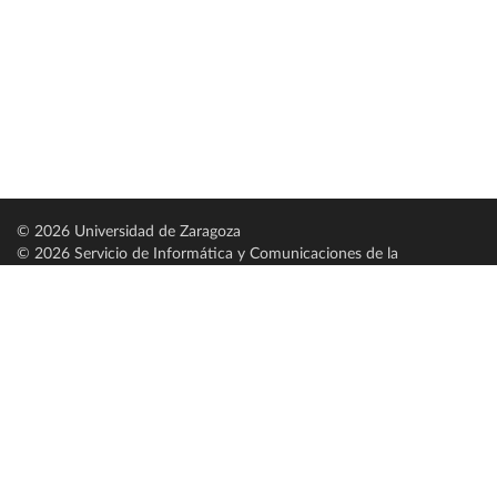
© 2026 Universidad de Zaragoza
© 2026 Servicio de Informática y Comunicaciones de la
Universidad de Zaragoza (
SICUZ
)
Universidad de Zaragoza
C/ Pedro Cerbuna, 12
ES-50009 Zaragoza
España / Spain
Tel: +34 976761000
ciu@unizar.es
Q-5018001-G