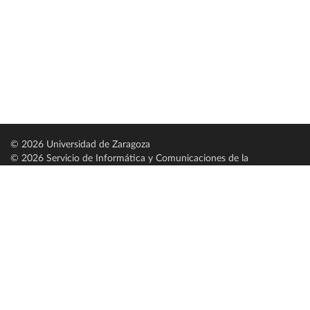
© 2026 Universidad de Zaragoza
© 2026 Servicio de Informática y Comunicaciones de la
Universidad de Zaragoza (
SICUZ
)
Universidad de Zaragoza
C/ Pedro Cerbuna, 12
ES-50009 Zaragoza
España / Spain
Tel: +34 976761000
ciu@unizar.es
Q-5018001-G