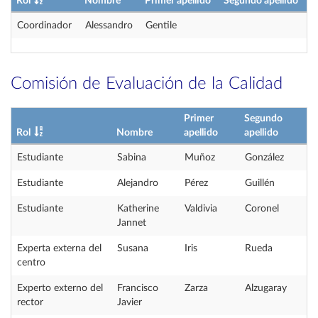
Rol
Nombre
Primer apellido
Segundo apellido
Coordinador
Alessandro
Gentile
Comisión de Evaluación de la Calidad
Primer
Segundo
Rol
Nombre
apellido
apellido
Estudiante
Sabina
Muñoz
González
Estudiante
Alejandro
Pérez
Guillén
Estudiante
Katherine
Valdivia
Coronel
Jannet
Experta externa del
Susana
Iris
Rueda
centro
Experto externo del
Francisco
Zarza
Alzugaray
rector
Javier