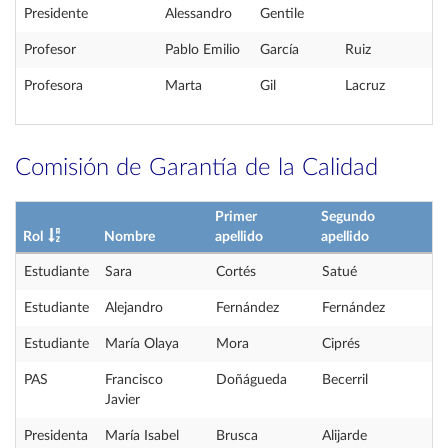
Presidente
Alessandro
Gentile
Profesor
Pablo Emilio
García
Ruiz
Profesora
Marta
Gil
Lacruz
Comisión de Garantía de la Calidad
Primer
Segundo
Rol
Nombre
apellido
apellido
Estudiante
Sara
Cortés
Satué
Estudiante
Alejandro
Fernández
Fernández
Estudiante
María Olaya
Mora
Ciprés
PAS
Francisco
Doñágueda
Becerril
Javier
Presidenta
María Isabel
Brusca
Alijarde