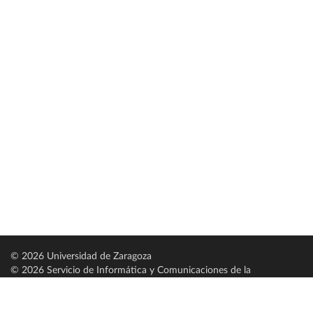
© 2026 Universidad de Zaragoza
© 2026 Servicio de Informática y Comunicaciones de la
Universidad de Zaragoza (
SICUZ
)
Universidad de Zaragoza
C/ Pedro Cerbuna, 12