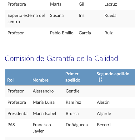
Profesora
Marta
Gil
Lacruz
Experta externa del
Susana
Iris
Rueda
centro
Profesor
Pablo Emilio
García
Ruiz
Comisión de Garantía de la Calidad
Primer
Segundo apellido
Rol
Nombre
apellido
Profesor
Alessandro
Gentile
Profesora
María Luisa
Ramírez
Alesón
Presidenta
María Isabel
Brusca
Alijarde
PAS
Francisco
Doñágueda
Becerril
Javier