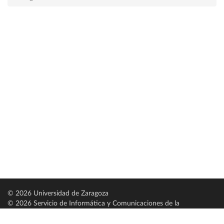
© 2026 Universidad de Zaragoza
© 2026 Servicio de Informática y Comunicaciones de la
Universidad de Zaragoza (
SICUZ
)
Universidad de Zaragoza