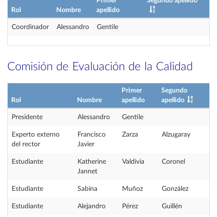
Primer
Segundo apellido
Rol
Nombre
apellido
Coordinador
Alessandro
Gentile
Comisión de Evaluación de la Calidad
Primer
Segundo
Rol
Nombre
apellido
apellido
Presidente
Alessandro
Gentile
Experto externo
Francisco
Zarza
Alzugaray
del rector
Javier
Estudiante
Katherine
Valdivia
Coronel
Jannet
Estudiante
Sabina
Muñoz
González
Estudiante
Alejandro
Pérez
Guillén