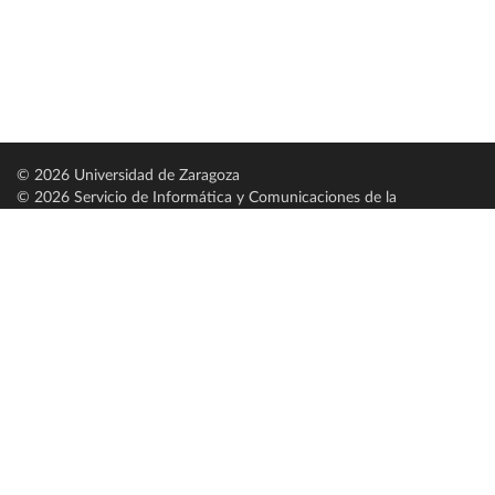
© 2026 Universidad de Zaragoza
© 2026 Servicio de Informática y Comunicaciones de la
Universidad de Zaragoza (
SICUZ
)
Universidad de Zaragoza
C/ Pedro Cerbuna, 12
ES-50009 Zaragoza
España / Spain
Tel: +34 976761000
ciu@unizar.es
Q-5018001-G
Servido por nodo: estudios