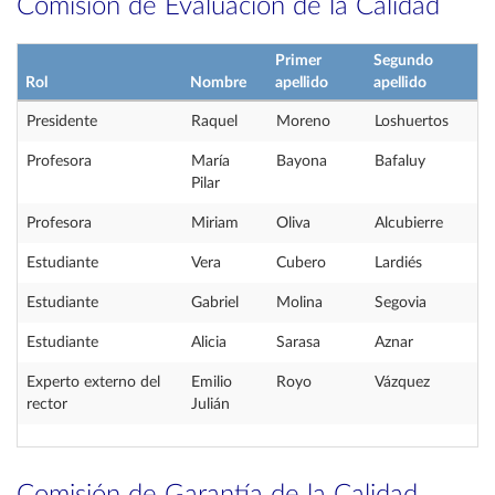
Comisión de Evaluación de la Calidad
Primer
Segundo
Rol
Nombre
apellido
apellido
Presidente
Raquel
Moreno
Loshuertos
Profesora
María
Bayona
Bafaluy
Pilar
Profesora
Miriam
Oliva
Alcubierre
Estudiante
Vera
Cubero
Lardiés
Estudiante
Gabriel
Molina
Segovia
Estudiante
Alicia
Sarasa
Aznar
Experto externo del
Emilio
Royo
Vázquez
rector
Julián