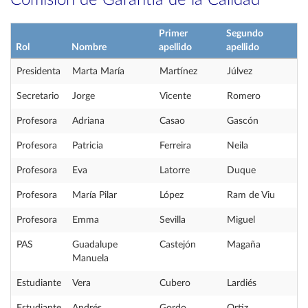
Comisión de Garantía de la Calidad
Primer
Segundo
Rol
Nombre
apellido
apellido
Presidenta
Marta María
Martínez
Júlvez
Secretario
Jorge
Vicente
Romero
Profesora
Adriana
Casao
Gascón
Profesora
Patricia
Ferreira
Neila
Profesora
Eva
Latorre
Duque
Profesora
María Pilar
López
Ram de Viu
Profesora
Emma
Sevilla
Miguel
PAS
Guadalupe
Castejón
Magaña
Manuela
Estudiante
Vera
Cubero
Lardiés