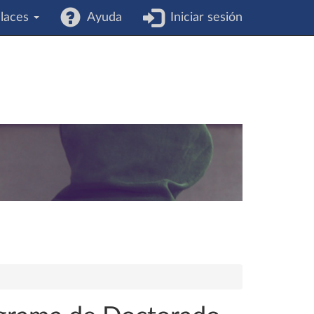
laces
Ayuda
Iniciar sesión