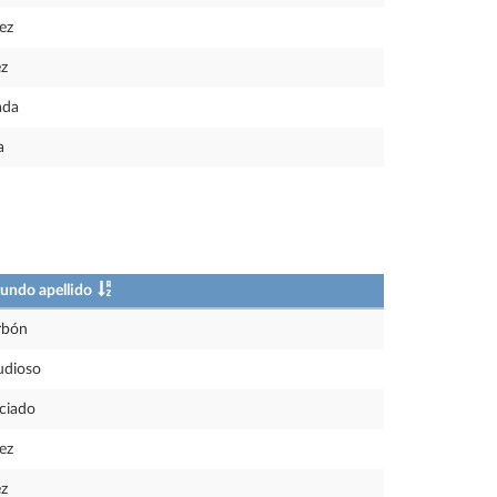
ez
z
ada
a
undo apellido
rbón
udioso
ciado
ez
z