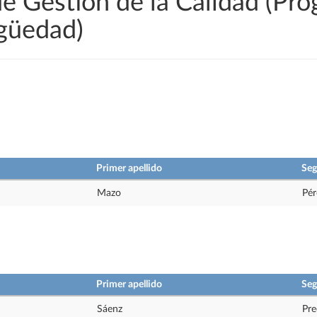
de Gestión de la Calidad (Pr
igüedad)
Primer apellido
Seg
Mazo
Pér
Primer apellido
Seg
Sáenz
Pre