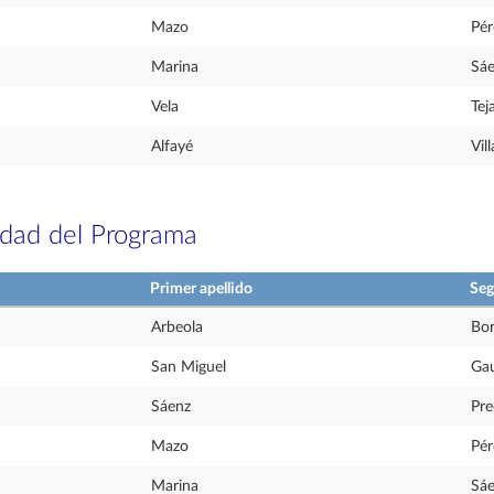
Mazo
Pér
Marina
Sáe
Vela
Tej
Alfayé
Vill
idad del Programa
Primer apellido
Seg
Arbeola
Bo
San Miguel
Ga
Sáenz
Pre
Mazo
Pér
Marina
Sáe