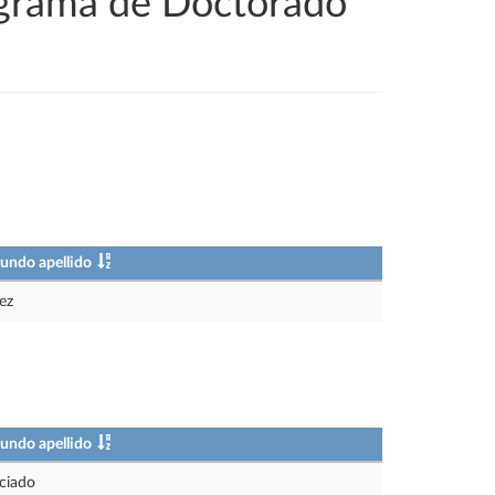
ograma de Doctorado
undo apellido
ez
undo apellido
ciado