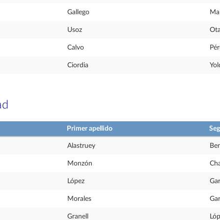
Gallego
Mar
Usoz
Ota
Calvo
Pér
Ciordia
Yol
ad
Primer apellido
Seg
Alastruey
Be
Monzón
Cha
López
Gar
Morales
Gar
Granell
Lóp