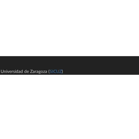
Universidad de Zaragoza (
SICUZ
)
Avi