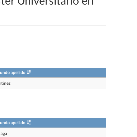
ter Universitario en
undo apellido
tínez
undo apellido
iaga