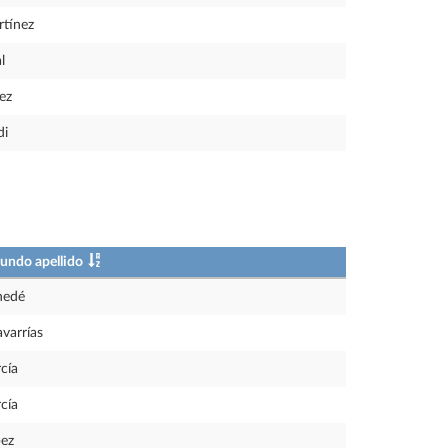
tínez
l
ez
di
undo apellido
nedé
varrías
cía
cía
ez