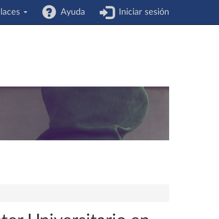
laces
Ayuda
Iniciar sesión