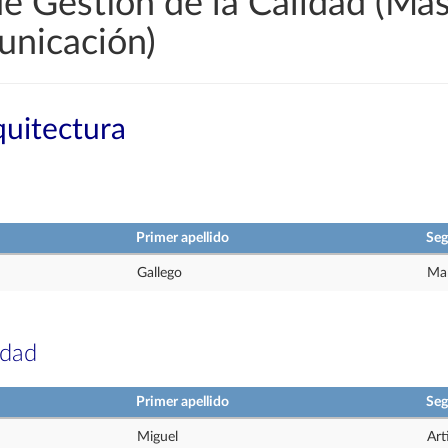
e Gestión de la Calidad (Más
unicación)
quitectura
Primer apellido
Seg
Gallego
Mar
idad
Primer apellido
Seg
Miguel
Art