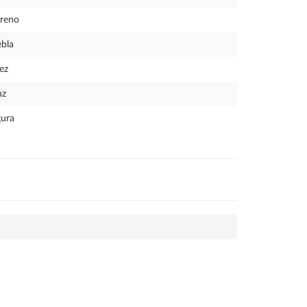
reno
bla
ez
nz
ura