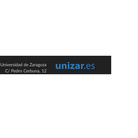
Universidad de Zaragoza
C/ Pedro Cerbuna, 12
ES-50009 Zaragoza
España / Spain
Tel: +34 976761000
ciu@unizar.es
Q-5018001-G
so legal
|
Condiciones generales de uso
|
Política de privacidad