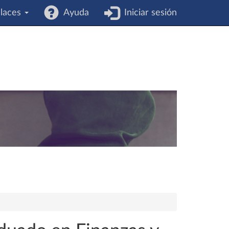
laces
Ayuda
Iniciar sesión