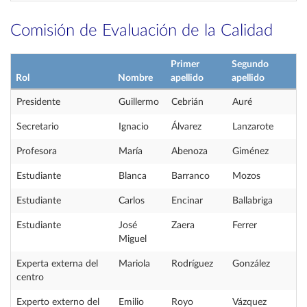
Comisión de Evaluación de la Calidad
Primer
Segundo
Rol
Nombre
apellido
apellido
Presidente
Guillermo
Cebrián
Auré
Secretario
Ignacio
Álvarez
Lanzarote
Profesora
María
Abenoza
Giménez
Estudiante
Blanca
Barranco
Mozos
Estudiante
Carlos
Encinar
Ballabriga
Estudiante
José
Zaera
Ferrer
Miguel
Experta externa del
Mariola
Rodríguez
González
centro
Experto externo del
Emilio
Royo
Vázquez