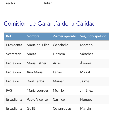
rector
Julián
Comisión de Garantía de la Calidad
Rol
Nombre
Primer apellido
Segundo apellido
Presidenta
María del Pilar
Conchello
Moreno
Secretaria
Marta
Herrera
Sánchez
Profesora
María Esther
Arias
Álvarez
Profesora
Ana María
Ferrer
Mairal
Profesor
Raul Carlos
Mainar
Jaime
PAS
María Lourdes
Murillo
Jiménez
Estudiante
Pablo Vicente
Carnicer
Huguet
Estudiante
Guillén
Covarrubias
Martín