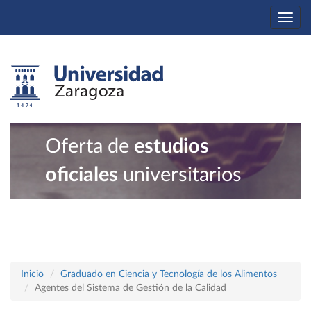
Togg
navi
Oferta de
estudios
oficiales
universitarios
Inicio
Graduado en Ciencia y Tecnología de los Alimentos
Agentes del Sistema de Gestión de la Calidad