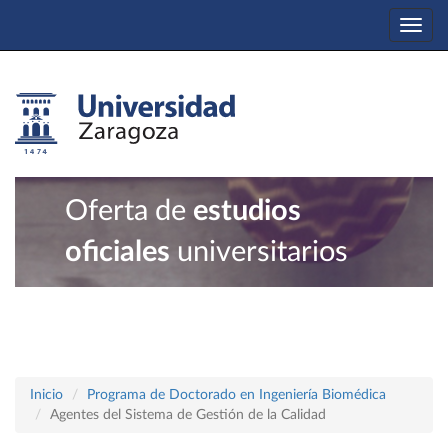
Togg
navi
Oferta de
estudios
oficiales
universitarios
Inicio
Programa de Doctorado en Ingeniería Biomédica
Agentes del Sistema de Gestión de la Calidad