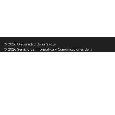
© 2026 Universidad de Zaragoza
© 2026 Servicio de Informática y Comunicaciones de la
Universidad de Zaragoza (
SICUZ
)
Universidad de Zaragoza
C/ Pedro Cerbuna, 12
ES-50009 Zaragoza
España / Spain
Tel: +34 976761000
ciu@unizar.es
Q-5018001-G
Servido por nodo: estudios