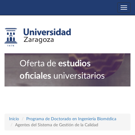
Togg
navi
Oferta de
estudios
oficiales
universitarios
Inicio
Programa de Doctorado en Ingeniería Biomédica
Agentes del Sistema de Gestión de la Calidad