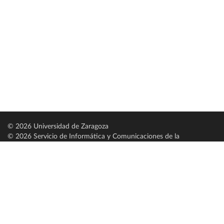
© 2026 Universidad de Zaragoza
© 2026 Servicio de Informática y Comunicaciones de la
Universidad de Zaragoza (
SICUZ
)
Universidad de Zaragoza
C/ Pedro Cerbuna, 12
ES-50009 Zaragoza
España / Spain
Tel: +34 976761000
ciu@unizar.es
Q-5018001-G