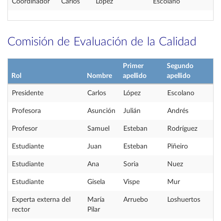
Coordinador
Carlos
López
Escolano
Comisión de Evaluación de la Calidad
Primer
Segundo
Rol
Nombre
apellido
apellido
Presidente
Carlos
López
Escolano
Profesora
Asunción
Julián
Andrés
Profesor
Samuel
Esteban
Rodríguez
Estudiante
Juan
Esteban
Piñeiro
Estudiante
Ana
Soria
Nuez
Estudiante
Gisela
Vispe
Mur
Experta externa del
María
Arruebo
Loshuertos
rector
Pilar