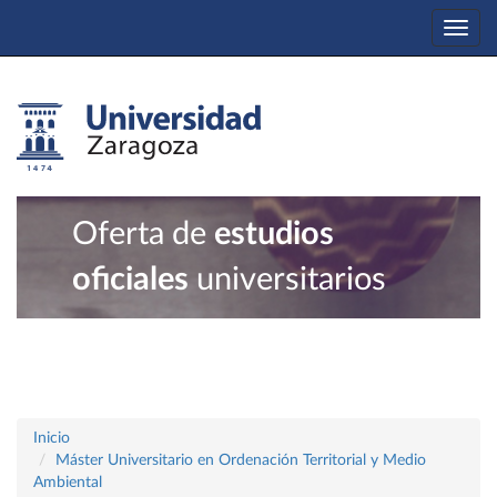
Togg
navi
Oferta de
estudios
oficiales
universitarios
Inicio
Máster Universitario en Ordenación Territorial y Medio
Ambiental