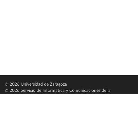
© 2026 Universidad de Zaragoza
© 2026 Servicio de Informática y Comunicaciones de la
Universidad de Zaragoza (
SICUZ
)
Universidad de Zaragoza
C/ Pedro Cerbuna, 12
ES-50009 Zaragoza
España / Spain
Tel: +34 976761000
ciu@unizar.es