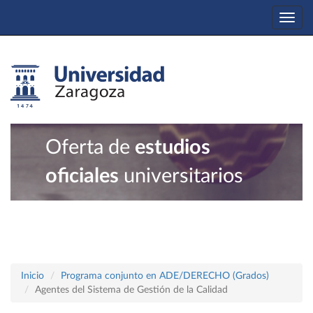
Togg
navi
Oferta de
estudios
oficiales
universitarios
Inicio
Programa conjunto en ADE/DERECHO (Grados)
Agentes del Sistema de Gestión de la Calidad