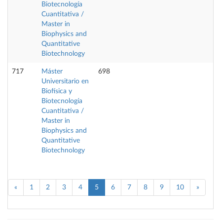
Biotecnología
Cuantitativa /
Master in
Biophysics and
Quantitative
Biotechnology
717
Máster
698
Universitario en
Biofísica y
Biotecnología
Cuantitativa /
Master in
Biophysics and
Quantitative
Biotechnology
«
1
2
3
4
5
6
7
8
9
10
»