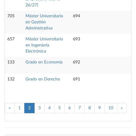
26/27)
705
Máster Universitario
694
en Gestión
Administrativa
657
Máster Universitario
693
en Ingeniería
Electrónica
133
Grado en Economía
692
132
Grado en Derecho
691
«
1
2
3
4
5
6
7
8
9
10
»