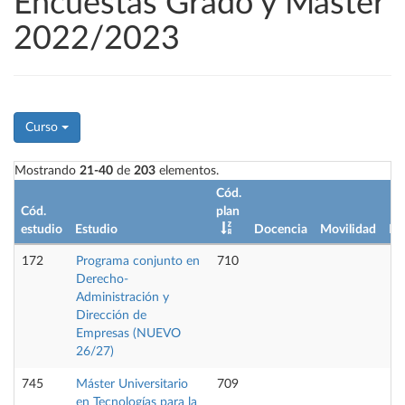
Encuestas Grado y Máster
2022/2023
Curso
Mostrando
21-40
de
203
elementos.
Cód.
Cód.
plan
estudio
Estudio
Docencia
Movilidad
Pr
172
Programa conjunto en
710
Derecho-
Administración y
Dirección de
Empresas (NUEVO
26/27)
745
Máster Universitario
709
en Tecnologías para la