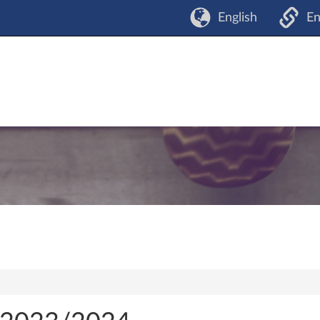
English
En