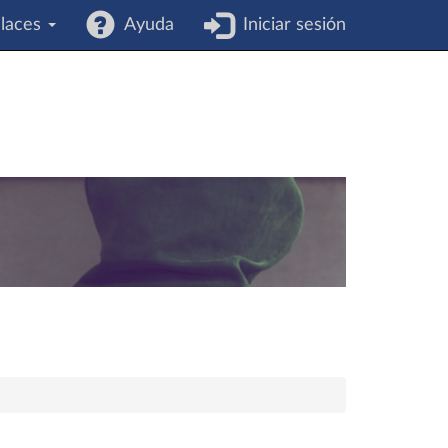
laces
Ayuda
Iniciar sesión