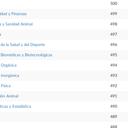
o
500
idad y Finanzas
499
 y Sanidad Animal
498
a
497
de la Salud y del Deporte
496
Biomédicas y Biotecnológicas
495
 Orgánica
494
Inorgánica
493
Física
492
ión Animal
491
cas y Estadística
490
a
489
488