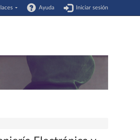
laces
Ayuda
Iniciar sesión