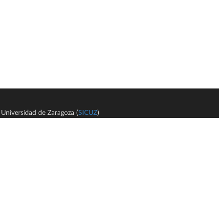
Universidad de Zaragoza (
SICUZ
)
Avi