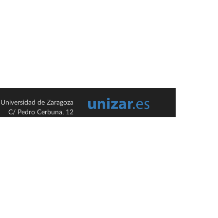
Universidad de Zaragoza
C/ Pedro Cerbuna, 12
ES-50009 Zaragoza
España / Spain
Tel: +34 976761000
ciu@unizar.es
Q-5018001-G
so legal
|
Condiciones generales de uso
|
Política de privacidad