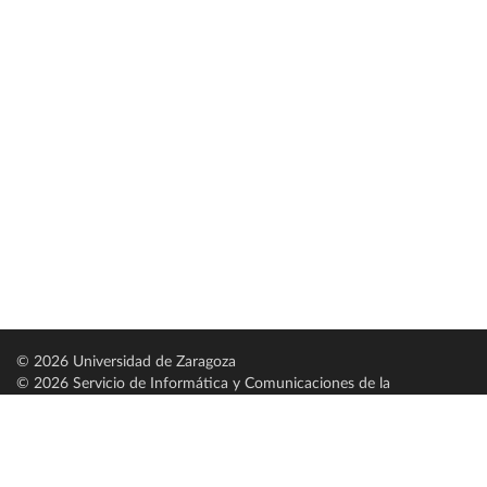
© 2026 Universidad de Zaragoza
© 2026 Servicio de Informática y Comunicaciones de la
Universidad de Zaragoza (
SICUZ
)
Universidad de Zaragoza
C/ Pedro Cerbuna, 12
ES-50009 Zaragoza