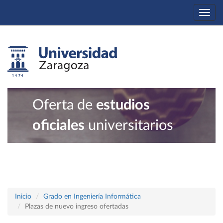
Togg
navi
Oferta de
estudios
oficiales
universitarios
Inicio
Grado en Ingeniería Informática
Plazas de nuevo ingreso ofertadas