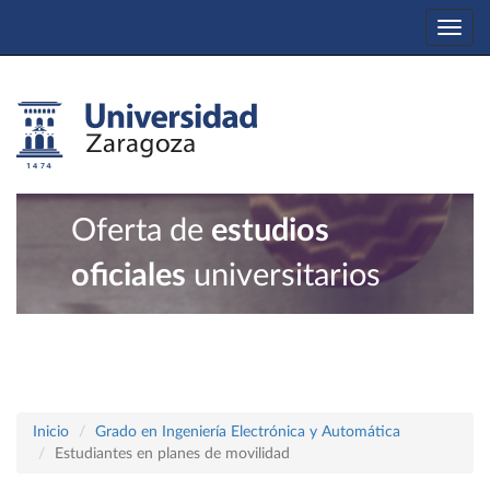
Togg
navi
Oferta de
estudios
oficiales
universitarios
Inicio
Grado en Ingeniería Electrónica y Automática
Estudiantes en planes de movilidad