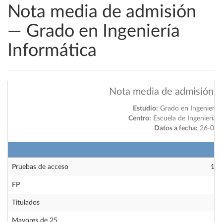
Nota media de admisión
— Grado en Ingeniería
Informática
Nota media de admisión y
Estudio:
Grado en Ingeniería
Centro:
Escuela de Ingeniería y
Datos a fecha:
26-07-
2
Pruebas de acceso
11.
FP
11
Titulados
7.
Mayores de 25