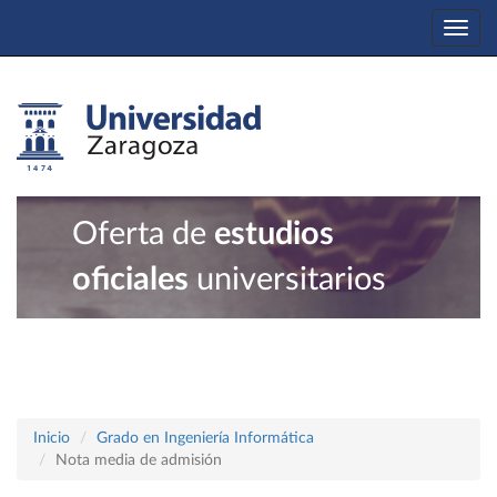
Togg
navi
Oferta de
estudios
oficiales
universitarios
Inicio
Grado en Ingeniería Informática
Nota media de admisión