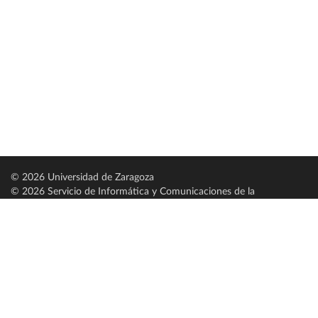
© 2026 Universidad de Zaragoza
© 2026 Servicio de Informática y Comunicaciones de la
Universidad de Zaragoza (
SICUZ
)
Universidad de Zaragoza
C/ Pedro Cerbuna, 12
ES-50009 Zaragoza
España / Spain
Tel: +34 976761000
ciu@unizar.es
Q-5018001-G