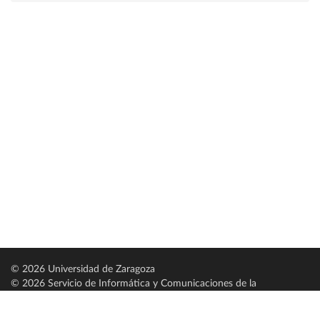
© 2026 Universidad de Zaragoza
© 2026 Servicio de Informática y Comunicaciones de la
Universidad de Zaragoza (
SICUZ
)
Universidad de Zaragoza