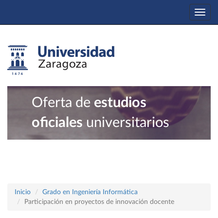
Togg
navi
Oferta de
estudios
oficiales
universitarios
Inicio
Grado en Ingeniería Informática
Participación en proyectos de innovación docente