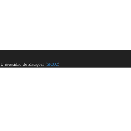
Universidad de Zaragoza (
SICUZ
)
Avi