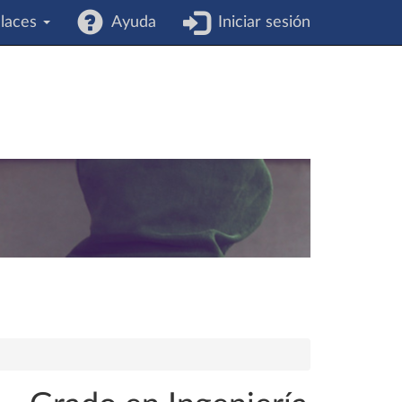
laces
Ayuda
Iniciar sesión