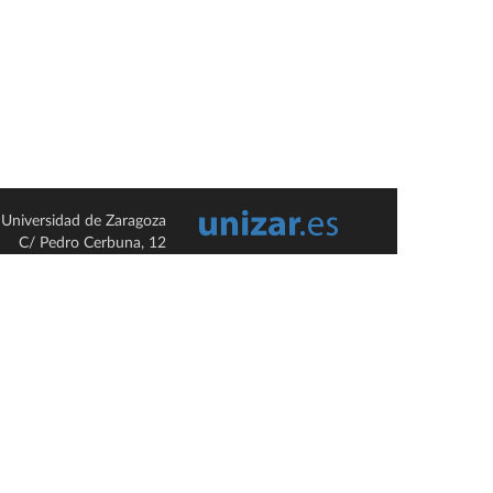
Universidad de Zaragoza
C/ Pedro Cerbuna, 12
ES-50009 Zaragoza
España / Spain
Tel: +34 976761000
ciu@unizar.es
Q-5018001-G
so legal
|
Condiciones generales de uso
|
Política de privacidad