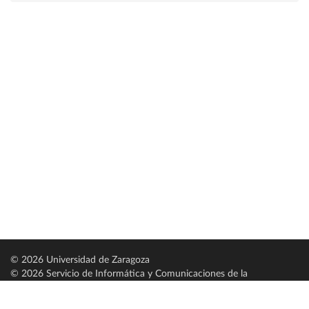
© 2026 Universidad de Zaragoza
© 2026 Servicio de Informática y Comunicaciones de la
Universidad de Zaragoza (
SICUZ
)
Universidad de Zaragoza