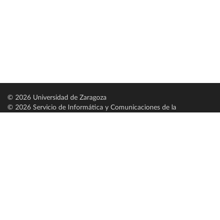
© 2026 Universidad de Zaragoza
© 2026 Servicio de Informática y Comunicaciones de la
Universidad de Zaragoza (
SICUZ
)
Universidad de Zaragoza
C/ Pedro Cerbuna, 12
ES-50009 Zaragoza
España / Spain
Tel: +34 976761000
ciu@unizar.es
Q-5018001-G